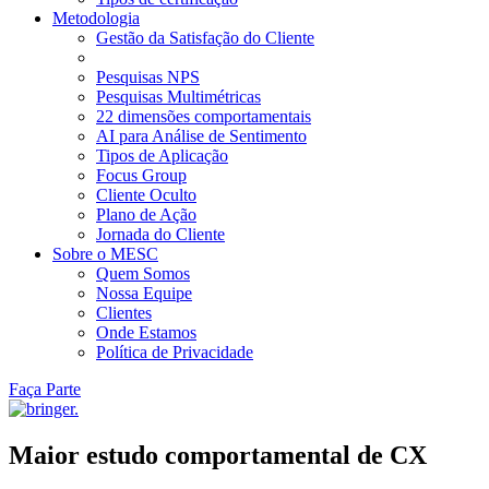
Metodologia
Gestão da Satisfação do Cliente
Pesquisas NPS
Pesquisas Multimétricas
22 dimensões comportamentais
AI para Análise de Sentimento
Tipos de Aplicação
Focus Group
Cliente Oculto
Plano de Ação
Jornada do Cliente
Sobre o MESC
Quem Somos
Nossa Equipe
Clientes
Onde Estamos
Política de Privacidade
Faça Parte
M
a
i
o
r
e
s
t
u
d
o
c
o
m
p
o
r
t
a
m
e
n
t
a
l
d
e
C
X