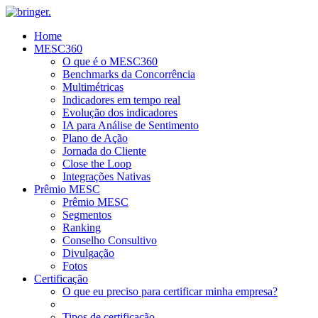
Home
MESC360
O que é o MESC360
Benchmarks da Concorrência
Multimétricas
Indicadores em tempo real
Evolução dos indicadores
IA para Análise de Sentimento
Plano de Ação
Jornada do Cliente
Close the Loop
Integrações Nativas
Prêmio MESC
Prêmio MESC
Segmentos
Ranking
Conselho Consultivo
Divulgação
Fotos
Certificação
O que eu preciso para certificar minha empresa?
Tipos de certificação